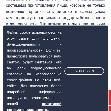
системами приготовления пищи, которые не только
позволяют организовать питание в самых узких
местах, но и устанавливают стандарты безопасности
и долговечности. Это возможно только при наличии
всех сертификатов, необходимых для военного
Файлы cookie используются на
сектора.
этом сайте для улучшения
функциональности и
производительности. Если вы
продолжите пользоваться веб-
сайтом, будет считаться, что
вы дали подразумеваемое
26.01.2021
SCHLIESSEN
Три федеральных полицейских
согласие на использование
катера
cookie-файлов на этом веб-
сайте. Для получения более
подробной информации,
«Бамберг», «Бад-Дюбен» и «Потсдам» были
пожалуйста, ознакомьтесь с
спроектированы и реализованы в тесном
нашей
политикой
сотрудничестве с командой и верфью. Безопасность
конфиденциальности.
.