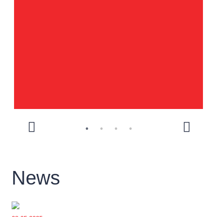
-
 с
News